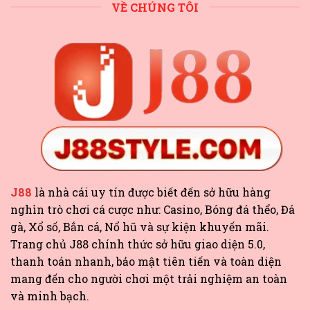
VỀ CHÚNG TÔI
J88
là nhà cái uy tín được biết đến sở hữu hàng
nghìn trò chơi cá cược như: Casino, Bóng đá thểo, Đá
gà, Xổ số, Bắn cá, Nổ hũ và sự kiện khuyến mãi.
Trang chủ J88 chính thức sở hữu giao diện 5.0,
thanh toán nhanh, bảo mật tiên tiến và toàn diện
mang đến cho người chơi một trải nghiệm an toàn
và minh bạch.