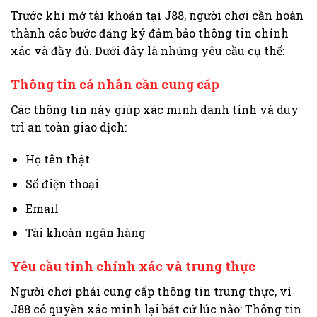
Trước khi mở tài khoản tại J88, người chơi cần hoàn
thành các bước đăng ký đảm bảo thông tin chính
xác và đầy đủ. Dưới đây là những yêu cầu cụ thể:
Thông tin cá nhân cần cung cấp
Các thông tin này giúp xác minh danh tính và duy
trì an toàn giao dịch:
Họ tên thật
Số điện thoại
Email
Tài khoản ngân hàng
Yêu cầu tính chính xác và trung thực
Người chơi phải cung cấp thông tin trung thực, vì
J88 có quyền xác minh lại bất cứ lúc nào: Thông tin