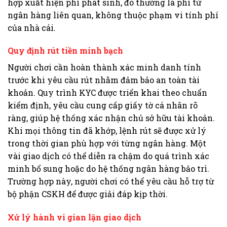
hợp xuất hiện phí phát sinh, đó thường là phí từ
ngân hàng liên quan, không thuộc phạm vi tính phí
của nhà cái.
Quy định rút tiền minh bạch
Người chơi cần hoàn thành xác minh danh tính
trước khi yêu cầu rút nhằm đảm bảo an toàn tài
khoản. Quy trình KYC được triển khai theo chuẩn
kiểm định, yêu cầu cung cấp giấy tờ cá nhân rõ
ràng, giúp hệ thống xác nhận chủ sở hữu tài khoản.
Khi mọi thông tin đã khớp, lệnh rút sẽ được xử lý
trong thời gian phù hợp với từng ngân hàng. Một
vài giao dịch có thể diễn ra chậm do quá trình xác
minh bổ sung hoặc do hệ thống ngân hàng bảo trì.
Trường hợp này, người chơi có thể yêu cầu hỗ trợ từ
bộ phận CSKH để được giải đáp kịp thời.
Xử lý hành vi gian lận giao dịch