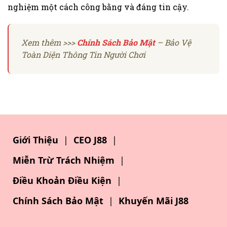
nghiệm một cách công bằng và đáng tin cậy.
Xem thêm >>>
Chính Sách Bảo Mật
– Bảo Vệ
Toàn Diện Thông Tin Người Chơi
Giới Thiệu
|
CEO J88
|
Miễn Trừ Trách Nhiệm
|
Điều Khoản Điều Kiện
|
Chính Sách Bảo Mật
|
Khuyến Mãi J88