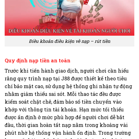
Điều khoản điều kiện về nạp – rút tiền
Quy định nạp tiền an toàn
Trước khi tiến hành giao dịch, người chơi cần hiểu
rằng quy trình nạp tại J88 được thiết kế theo tiêu
chí bảo mật cao, sử dụng hệ thống ghi nhận tự động
nhằm giảm thiểu sai sót. Mỗi thao tác đều được
kiểm soát chặt chẽ, đảm bảo số tiền chuyển vào
khớp với thông tin tài khoản. Hạn mức tối thiểu
được ấn định ở mức phù hợp để người chơi dễ bắt
đầu, thời gian hoàn tất nạp nằm trong khoảng vài
phút nhờ hệ thống vận hành ổn định. Trong trường