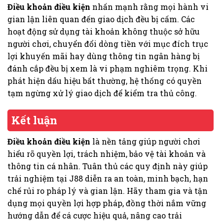
Điều khoản điều kiện
nhấn mạnh rằng mọi hành vi
gian lận liên quan đến giao dịch đều bị cấm. Các
hoạt động sử dụng tài khoản không thuộc sở hữu
người chơi, chuyển đổi dòng tiền với mục đích trục
lợi khuyến mãi hay dùng thông tin ngân hàng bị
đánh cắp đều bị xem là vi phạm nghiêm trọng. Khi
phát hiện dấu hiệu bất thường, hệ thống có quyền
tạm ngừng xử lý giao dịch để kiểm tra thủ công.
Kết luận
Điều khoản điều kiện
là nền tảng giúp người chơi
hiểu rõ quyền lợi, trách nhiệm, bảo vệ tài khoản và
thông tin cá nhân. Tuân thủ các quy định này giúp
trải nghiệm tại J88 diễn ra an toàn, minh bạch, hạn
chế rủi ro pháp lý và gian lận. Hãy tham gia và tận
dụng mọi quyền lợi hợp pháp, đồng thời nắm vững
hướng dẫn để cá cược hiệu quả, nâng cao trải