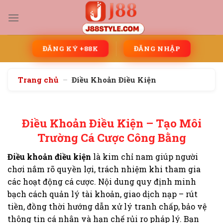
Bỏ
qua
nội
dung
ĐĂNG KÝ +88K
ĐĂNG NHẬP
Trang chủ
–
Điều Khoản Điều Kiện
Điều Khoản Điều Kiện – Tạo Môi
Trường Cá Cược Công Bằng
Điều khoản điều kiện
là kim chỉ nam giúp người
chơi nắm rõ quyền lợi, trách nhiệm khi tham gia
các hoạt động cá cược. Nội dung quy định minh
bạch cách quản lý tài khoản, giao dịch nạp – rút
tiền, đồng thời hướng dẫn xử lý tranh chấp, bảo vệ
thông tin cá nhân và hạn chế rủi ro pháp lý. Bạn