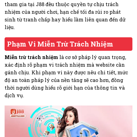
tham gia tại J88 đều thuộc quyền tự chịu trách
nhiệm của người chơi, hạn chế tối đa rủi ro phát
sinh từ tranh chấp hay hiểu lầm liên quan đến dữ
liệu.
Phạm Vi Miễn Trừ Trách Nhiệm
Miễn trừ trách nhiệm
là cơ sở pháp lý quan trọng,
xác định rõ phạm vi trách nhiệm mà website cần
gánh chịu. Khi phạm vi này được nêu chi tiết, mức
độ an toàn pháp lý của nền tảng sẽ cao hơn, đồng
thời người dùng hiểu rõ giới hạn của thông tin và
dịch vụ.