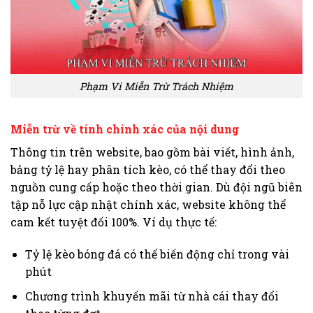
Phạm Vi Miễn Trừ Trách Nhiệm
Miễn trừ về tính chính xác của nội dung
Thông tin trên website, bao gồm bài viết, hình ảnh,
bảng tỷ lệ hay phân tích kèo, có thể thay đổi theo
nguồn cung cấp hoặc theo thời gian. Dù đội ngũ biên
tập nỗ lực cập nhật chính xác, website không thể
cam kết tuyệt đối 100%. Ví dụ thực tế:
Tỷ lệ kèo bóng đá có thể biến động chỉ trong vài
phút
Chương trình khuyến mãi từ nhà cái thay đổi