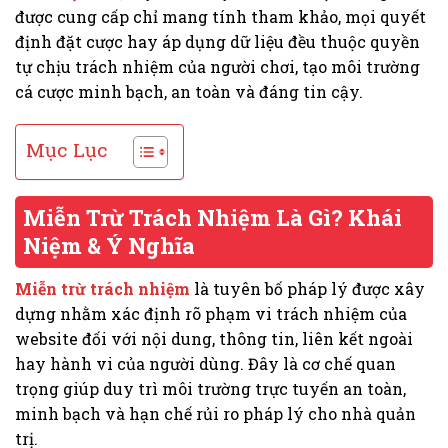
được cung cấp chỉ mang tính tham khảo, mọi quyết
định đặt cược hay áp dụng dữ liệu đều thuộc quyền
tự chịu trách nhiệm của người chơi, tạo môi trường
cá cược minh bạch, an toàn và đáng tin cậy.
Mục Lục
Miễn Trừ Trách Nhiệm Là Gì? Khái
Niệm & Ý Nghĩa
Miễn trừ trách nhiệm
là tuyên bố pháp lý được xây
dựng nhằm xác định rõ phạm vi trách nhiệm của
website đối với nội dung, thông tin, liên kết ngoài
hay hành vi của người dùng. Đây là cơ chế quan
trọng giúp duy trì môi trường trực tuyến an toàn,
minh bạch và hạn chế rủi ro pháp lý cho nhà quản
trị.