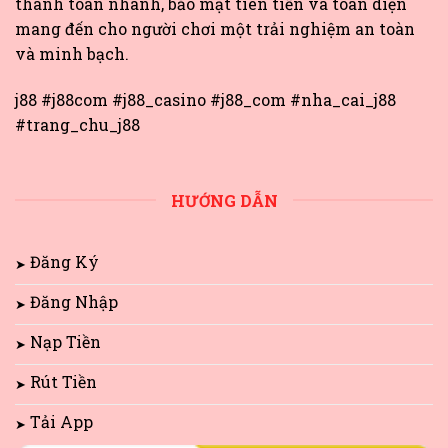
thanh toán nhanh, bảo mật tiên tiến và toàn diện
mang đến cho người chơi một trải nghiệm an toàn
và minh bạch.
j88 #j88com #j88_casino #j88_com #nha_cai_j88
#trang_chu_j88
HƯỚNG DẪN
Đăng Ký
Đăng Nhập
Nạp Tiền
Rút Tiền
Tải App