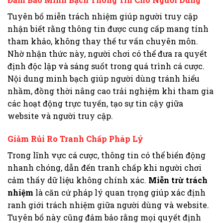
Tuyên bố miễn trách nhiệm giúp người truy cập
nhận biết rằng thông tin được cung cấp mang tính
tham khảo, không thay thế tư vấn chuyên môn.
Nhờ nhận thức này, người chơi có thể đưa ra quyết
định độc lập và sáng suốt trong quá trình cá cược.
Nội dung minh bạch giúp người dùng tránh hiểu
nhầm, đồng thời nâng cao trải nghiệm khi tham gia
các hoạt động trực tuyến, tạo sự tin cậy giữa
website và người truy cập.
Giảm Rủi Ro Tranh Chấp Pháp Lý
Trong lĩnh vực cá cược, thông tin có thể biến động
nhanh chóng, dẫn đến tranh chấp khi người chơi
cảm thấy dữ liệu không chính xác.
Miễn trừ trách
nhiệm
là căn cứ pháp lý quan trọng giúp xác định
ranh giới trách nhiệm giữa người dùng và website.
Tuyên bố này cũng đảm bảo rằng mọi quyết định