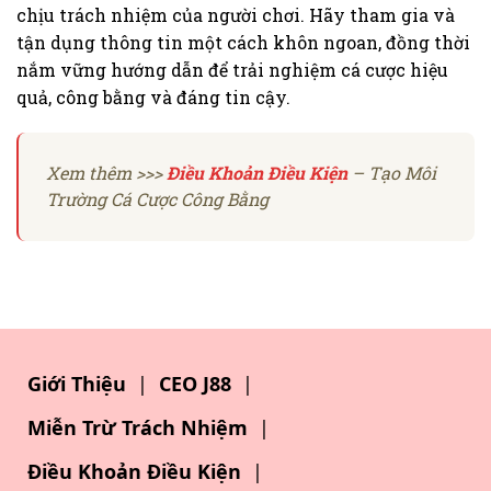
chịu trách nhiệm của người chơi. Hãy tham gia và
tận dụng thông tin một cách khôn ngoan, đồng thời
nắm vững hướng dẫn để trải nghiệm cá cược hiệu
quả, công bằng và đáng tin cậy.
Xem thêm >>>
Điều Khoản Điều Kiện
– Tạo Môi
Trường Cá Cược Công Bằng
Giới Thiệu
|
CEO J88
|
Miễn Trừ Trách Nhiệm
|
Điều Khoản Điều Kiện
|