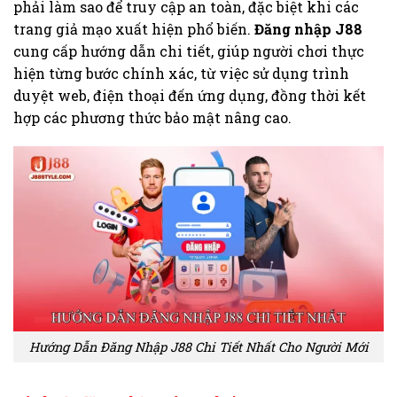
phải làm sao để truy cập an toàn, đặc biệt khi các
trang giả mạo xuất hiện phổ biến.
Đăng nhập J88
cung cấp hướng dẫn chi tiết, giúp người chơi thực
hiện từng bước chính xác, từ việc sử dụng trình
duyệt web, điện thoại đến ứng dụng, đồng thời kết
hợp các phương thức bảo mật nâng cao.
Hướng Dẫn Đăng Nhập J88 Chi Tiết Nhất Cho Người Mới