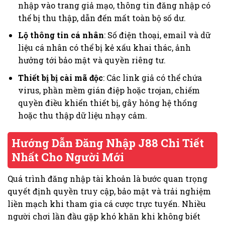
nhập vào trang giả mạo, thông tin đăng nhập có
thể bị thu thập, dẫn đến mất toàn bộ số dư.
Lộ thông tin cá nhân
: Số điện thoại, email và dữ
liệu cá nhân có thể bị kẻ xấu khai thác, ảnh
hưởng tới bảo mật và quyền riêng tư.
Thiết bị bị cài mã độc
: Các link giả có thể chứa
virus, phần mềm gián điệp hoặc trojan, chiếm
quyền điều khiển thiết bị, gây hỏng hệ thống
hoặc thu thập dữ liệu nhạy cảm.
Hướng Dẫn Đăng Nhập J88 Chi Tiết
Nhất Cho Người Mới
Quá trình đăng nhập tài khoản là bước quan trọng
quyết định quyền truy cập, bảo mật và trải nghiệm
liền mạch khi tham gia cá cược trực tuyến. Nhiều
người chơi lần đầu gặp khó khăn khi không biết