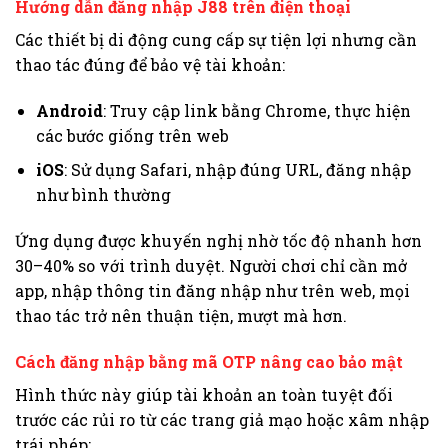
Hướng dẫn đăng nhập J88 trên điện thoại
Các thiết bị di động cung cấp sự tiện lợi nhưng cần
thao tác đúng để bảo vệ tài khoản:
Android
: Truy cập link bằng Chrome, thực hiện
các bước giống trên web
iOS
: Sử dụng Safari, nhập đúng URL, đăng nhập
như bình thường
Ứng dụng được khuyến nghị nhờ tốc độ nhanh hơn
30–40% so với trình duyệt. Người chơi chỉ cần mở
app, nhập thông tin đăng nhập như trên web, mọi
thao tác trở nên thuận tiện, mượt mà hơn.
Cách đăng nhập bằng mã OTP nâng cao bảo mật
Hình thức này giúp tài khoản an toàn tuyệt đối
trước các rủi ro từ các trang giả mạo hoặc xâm nhập
trái phép: