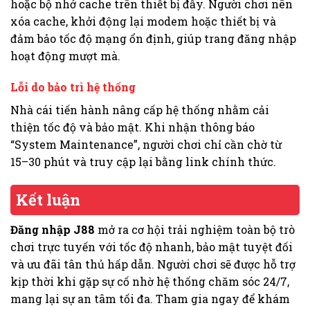
hoặc bộ nhớ cache trên thiết bị đầy. Người chơi nên
xóa cache, khởi động lại modem hoặc thiết bị và
đảm bảo tốc độ mạng ổn định, giúp trang đăng nhập
hoạt động mượt mà.
Lỗi do bảo trì hệ thống
Nhà cái tiến hành nâng cấp hệ thống nhằm cải
thiện tốc độ và bảo mật. Khi nhận thông báo
“System Maintenance”, người chơi chỉ cần chờ từ
15–30 phút và truy cập lại bằng link chính thức.
Kết luận
Đăng nhập J88
mở ra cơ hội trải nghiệm toàn bộ trò
chơi trực tuyến với tốc độ nhanh, bảo mật tuyệt đối
và ưu đãi tân thủ hấp dẫn. Người chơi sẽ được hỗ trợ
kịp thời khi gặp sự cố nhờ hệ thống chăm sóc 24/7,
mang lại sự an tâm tối đa. Tham gia ngay để khám