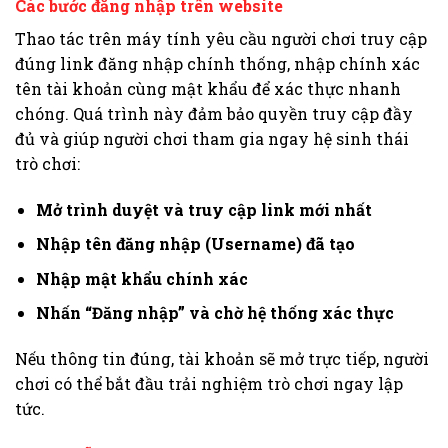
Các bước đăng nhập trên website
Thao tác trên máy tính yêu cầu người chơi truy cập
đúng link đăng nhập chính thống, nhập chính xác
tên tài khoản cùng mật khẩu để xác thực nhanh
chóng. Quá trình này đảm bảo quyền truy cập đầy
đủ và giúp người chơi tham gia ngay hệ sinh thái
trò chơi:
Mở trình duyệt và truy cập link mới nhất
Nhập tên đăng nhập (Username) đã tạo
Nhập mật khẩu chính xác
Nhấn “Đăng nhập” và chờ hệ thống xác thực
Nếu thông tin đúng, tài khoản sẽ mở trực tiếp, người
chơi có thể bắt đầu trải nghiệm trò chơi ngay lập
tức.