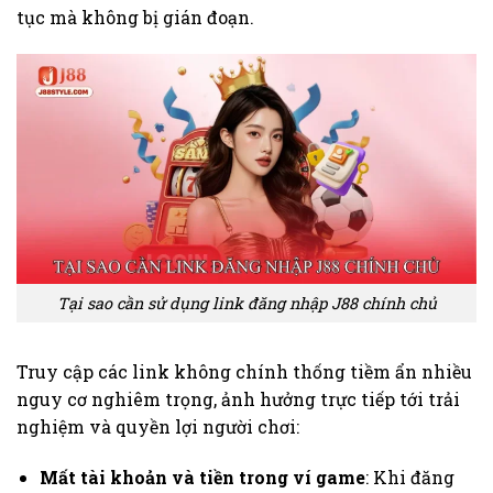
tục mà không bị gián đoạn.
Tại sao cần sử dụng link đăng nhập J88 chính chủ
Truy cập các link không chính thống tiềm ẩn nhiều
nguy cơ nghiêm trọng, ảnh hưởng trực tiếp tới trải
nghiệm và quyền lợi người chơi:
Mất tài khoản và tiền trong ví game
: Khi đăng