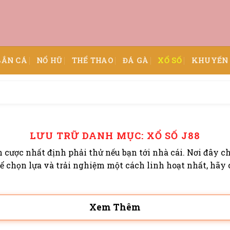
BẮN CÁ
NỔ HŨ
THỂ THAO
ĐÁ GÀ
XỔ SỐ
KHUYẾN
LƯU TRỮ DANH MỤC:
XỔ SỐ J88
 cược nhất định phải thử nếu bạn tới nhà cái. Nơi đây ch
hể chọn lựa và trải nghiệm một cách linh hoạt nhất, hã
Xem Thêm