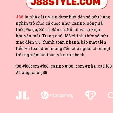
J88
là nhà cái uy tín được biết đến sở hữu hàng
nghìn trò chơi cá cược như: Casino, Bóng đá
thểo, Đá gà, Xổ số, Bắn cá, Nổ hũ và sự kiện
khuyến mãi. Trang chủ J88 chính thức sở hữu
giao diện 5.0, thanh toán nhanh, bảo mật tiên
tiến và toàn diện mang đến cho người chơi một
trải nghiệm an toàn và minh bạch.
j88 #j88com #j88_casino #j88_com #nha_cai_j88
#trang_chu_j88