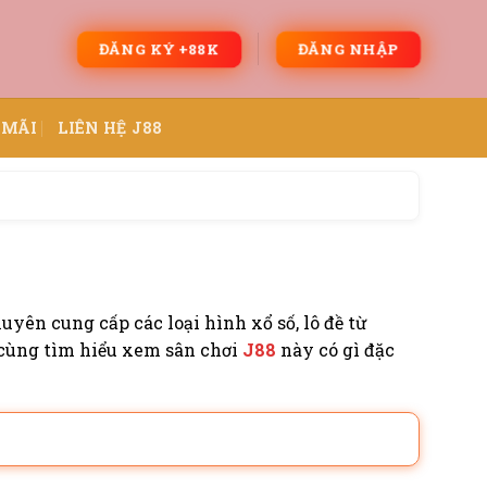
ĐĂNG KÝ +88K
ĐĂNG NHẬP
 MÃI
LIÊN HỆ J88
uyên cung cấp các loại hình xổ số, lô đề từ
y cùng tìm hiểu xem sân chơi
J88
này có gì đặc