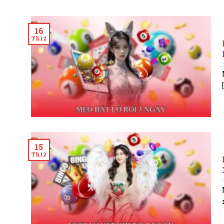
16
Th12
[
15
Th12