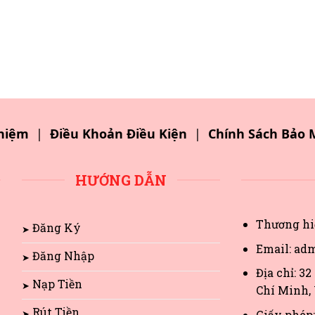
Nhiệm
|
Điều Khoản Điều Kiện
|
Chính Sách Bảo 
HƯỚNG DẪN
Thương hi
Đăng Ký
Email:
adm
Đăng Nhập
Địa chỉ: 3
Nạp Tiền
Chí Minh,
Rút Tiền
Giấy phép