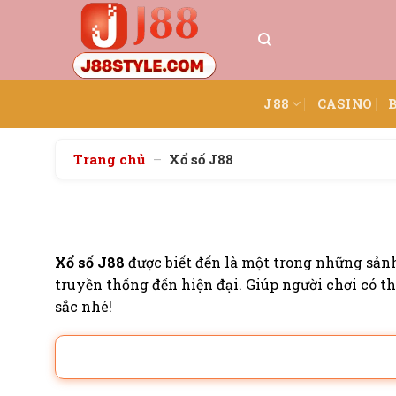
Bỏ
qua
nội
dung
J88
CASINO
Trang chủ
–
Xổ số J88
Xổ số J88
được biết đến là một trong những sảnh
truyền thống đến hiện đại. Giúp người chơi có t
sắc nhé!