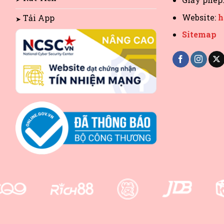
Website:
h
Tải App
Sitemap