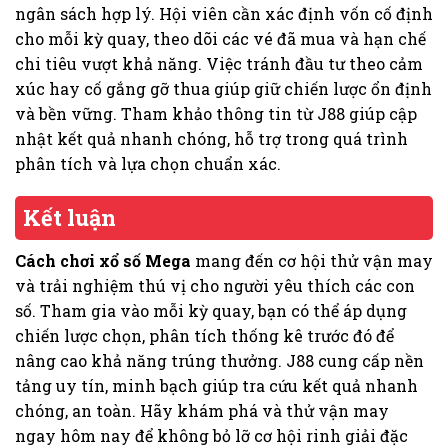
ngân sách hợp lý. Hội viên cần xác định vốn cố định
cho mỗi kỳ quay, theo dõi các vé đã mua và hạn chế
chi tiêu vượt khả năng. Việc tránh đầu tư theo cảm
xúc hay cố gắng gỡ thua giúp giữ chiến lược ổn định
và bền vững. Tham khảo thông tin từ J88 giúp cập
nhật kết quả nhanh chóng, hỗ trợ trong quá trình
phân tích và lựa chọn chuẩn xác.
Kết luận
Cách chơi xổ số Mega
mang đến cơ hội thử vận may
và trải nghiệm thú vị cho người yêu thích các con
số. Tham gia vào mỗi kỳ quay, bạn có thể áp dụng
chiến lược chọn, phân tích thống kê trước đó để
nâng cao khả năng trúng thưởng. J88 cung cấp nền
tảng uy tín, minh bạch giúp tra cứu kết quả nhanh
chóng, an toàn. Hãy khám phá và thử vận may
ngay hôm nay để không bỏ lỡ cơ hội rinh giải đặc