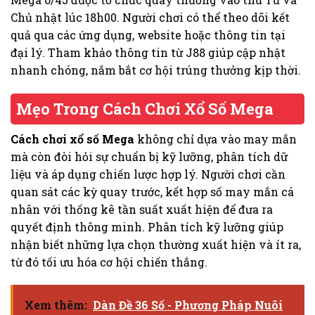
Chủ nhật lúc 18h00. Người chơi có thể theo dõi kết
quả qua các ứng dụng, website hoặc thông tin tại
đại lý. Tham khảo thông tin từ J88 giúp cập nhật
nhanh chóng, nắm bắt cơ hội trúng thưởng kịp thời.
Mẹo Trong Cách Chơi Xổ Số Mega
Cách chơi xổ số Mega
không chỉ dựa vào may mắn
mà còn đòi hỏi sự chuẩn bị kỹ lưỡng, phân tích dữ
liệu và áp dụng chiến lược hợp lý. Người chơi cần
quan sát các kỳ quay trước, kết hợp số may mắn cá
nhân với thống kê tần suất xuất hiện để đưa ra
quyết định thông minh. Phân tích kỹ lưỡng giúp
nhận biết những lựa chọn thường xuất hiện và ít ra,
từ đó tối ưu hóa cơ hội chiến thắng.
Xem thêm:
Dàn Đề 36 Số - Phương Pháp Nuôi