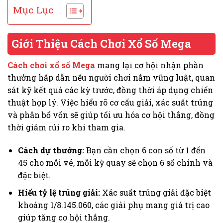
Mục Lục
Giới Thiệu Cách Chơi Xổ Số Mega
Cách chơi xổ số Mega
mang lại cơ hội nhận phần
thưởng hấp dẫn nếu người chơi nắm vững luật, quan
sát kỹ kết quả các kỳ trước, đồng thời áp dụng chiến
thuật hợp lý. Việc hiểu rõ cơ cấu giải, xác suất trúng
và phân bổ vốn sẽ giúp tối ưu hóa cơ hội thắng, đồng
thời giảm rủi ro khi tham gia.
Cách dự thưởng:
Bạn cần chọn 6 con số từ 1 đến
45 cho mỗi vé, mỗi kỳ quay sẽ chọn 6 số chính và
đặc biệt.
Hiểu tỷ lệ trúng giải:
Xác suất trúng giải đặc biệt
khoảng 1/8.145.060, các giải phụ mang giá trị cao
giúp tăng cơ hội thắng.