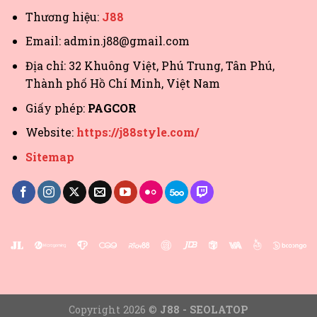
Thương hiệu:
J88
Email:
admin.j88@gmail.com
Địa chỉ: 32 Khuông Việt, Phú Trung, Tân Phú,
Thành phố Hồ Chí Minh, Việt Nam
Giấy phép:
PAGCOR
Website:
https://j88style.com/
Sitemap
Copyright 2026 ©
J88 - SEOLATOP