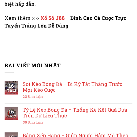
biệt hấp dẫn.
Xem thêm >>>
Xổ Số J88
– Đỉnh Cao Cá Cược Trực
Tuyến Trúng Lớn Dễ Dàng
BÀI VIẾT MỚI NHẤT
Soi Kèo Bóng Đá – Bí Kỹ Tất Thắng Trước
16
Mọi Kèo Cược
Th12
23
Bình luận
Tỷ Lệ Kèo Bóng Đá – Thống Kê Kết Quả Dựa
16
Trên Dữ Liệu Thực
Th12
30
Bình luận
Bảng Xếp Hạng – Giúp Người Hâm Mộ Theo