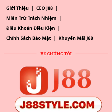
Giới Thiệu
|
CEO J88
|
Miễn Trừ Trách Nhiệm
|
Điều Khoản Điều Kiện
|
Chính Sách Bảo Mật
|
Khuyến Mãi J88
VỀ CHÚNG TÔI