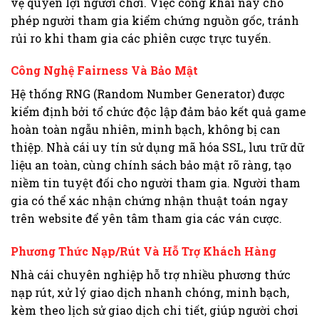
vệ quyền lợi người chơi. Việc công khai này cho
phép người tham gia kiểm chứng nguồn gốc, tránh
rủi ro khi tham gia các phiên cược trực tuyến.
Công Nghệ Fairness Và Bảo Mật
Hệ thống RNG (Random Number Generator) được
kiểm định bởi tổ chức độc lập đảm bảo kết quả game
hoàn toàn ngẫu nhiên, minh bạch, không bị can
thiệp. Nhà cái uy tín sử dụng mã hóa SSL, lưu trữ dữ
liệu an toàn, cùng chính sách bảo mật rõ ràng, tạo
niềm tin tuyệt đối cho người tham gia. Người tham
gia có thể xác nhận chứng nhận thuật toán ngay
trên website để yên tâm tham gia các ván cược.
Phương Thức Nạp/Rút Và Hỗ Trợ Khách Hàng
Nhà cái chuyên nghiệp hỗ trợ nhiều phương thức
nạp rút, xử lý giao dịch nhanh chóng, minh bạch,
kèm theo lịch sử giao dịch chi tiết, giúp người chơi