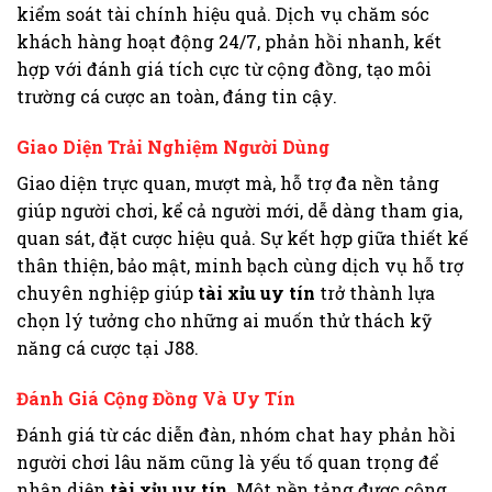
kiểm soát tài chính hiệu quả. Dịch vụ chăm sóc
khách hàng hoạt động 24/7, phản hồi nhanh, kết
hợp với đánh giá tích cực từ cộng đồng, tạo môi
trường cá cược an toàn, đáng tin cậy.
Giao Diện Trải Nghiệm Người Dùng
Giao diện trực quan, mượt mà, hỗ trợ đa nền tảng
giúp người chơi, kể cả người mới, dễ dàng tham gia,
quan sát, đặt cược hiệu quả. Sự kết hợp giữa thiết kế
thân thiện, bảo mật, minh bạch cùng dịch vụ hỗ trợ
chuyên nghiệp giúp
tài xỉu uy tín
trở thành lựa
chọn lý tưởng cho những ai muốn thử thách kỹ
năng cá cược tại J88.
Đánh Giá Cộng Đồng Và Uy Tín
Đánh giá từ các diễn đàn, nhóm chat hay phản hồi
người chơi lâu năm cũng là yếu tố quan trọng để
nhận diện
tài xỉu uy tín
. Một nền tảng được cộng